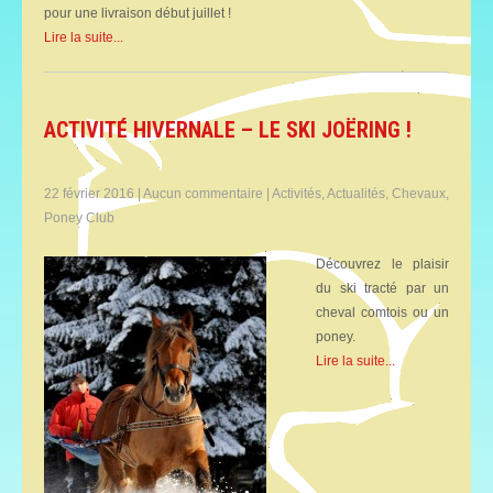
pour une livraison début juillet !
Lire la suite...
ACTIVITÉ HIVERNALE – LE SKI JOËRING !
22 février 2016
|
Aucun commentaire
|
Activités
,
Actualités
,
Chevaux
,
Poney Club
Découvrez le plaisir
du ski tracté par un
cheval comtois ou un
poney.
Lire la suite...