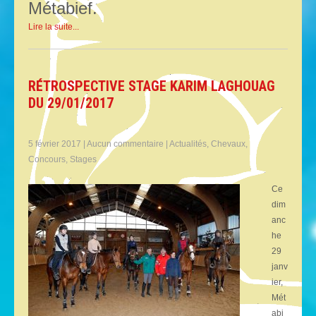
Métabief.
Lire la suite...
RÉTROSPECTIVE STAGE KARIM LAGHOUAG
DU 29/01/2017
5 février 2017
|
Aucun commentaire
|
Actualités
,
Chevaux
,
Concours
,
Stages
Ce
dim
anc
he
29
janv
ier,
Mét
abi