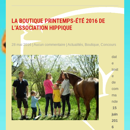
LA BOUTIQUE PRINTEMPS-ÉTÉ 2016 DE
L’ASSOCIATION HIPPIQUE
28 mai 2016
|
Aucun commentaire
|
Actualités
,
Boutique
,
Concours
dat
e
limit
e
de
com
ma
nde
:
15
juin
201
6