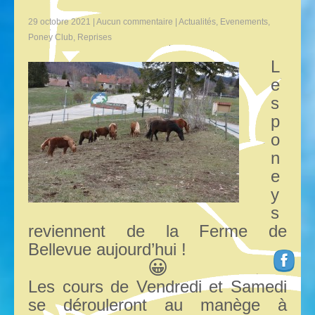
29 octobre 2021
|
Aucun commentaire
|
Actualités
,
Evenements
,
Poney Club
,
Reprises
L
e
s
p
o
n
e
y
s
reviennent de la Ferme de
Bellevue aujourd’hui !
😀
Les cours de Vendredi et Samedi
se dérouleront au manège à